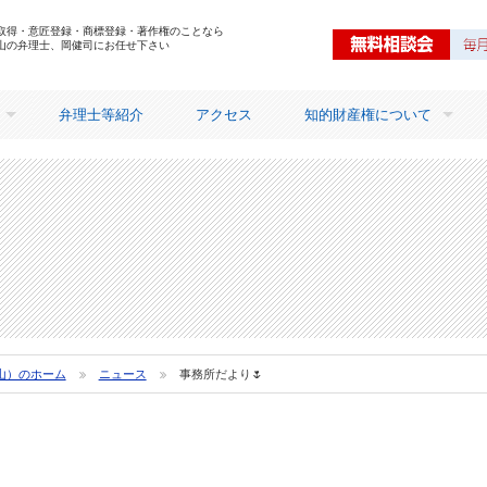
取得・意匠登録・商標登録・著作権のことなら
山の弁理士、岡健司にお任せ下さい
弁理士等紹介
アクセス
知的財産権について
知的財産権を取得するメリ
山）のホーム
ニュース
事務所だより🌷