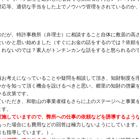
対応等、適切な手当をした上でノウハウ管理をされているのか
のだが、特許事務所（弁理士）に相談すること自体に敷居の高
ないかと思い始めました（すぐにお金の話をするのでは？依頼
くれないのでは？素人がトンチンカンな話をすると怒られるの
頃お考えになっていることや疑問を相談して頂き、知財制度を
いかを知って頂く機会を設けるべきと思い、郷里の知財の啓蒙
いる次第です。
ていただき、和歌山の事業者様もさらに上のステージへと事業
ます。
実施していますので、弊所への仕事の依頼などを誘導するよう
あった場合にも費用などの回答は極力しないようにしています
方も指導しています。）。