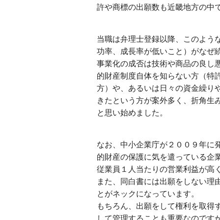
許や商標の出願数も近畿地方の中
当職は弁理士登録以降、このよう
功率、成長率が低いこと）がなぜ
事業化の成否は技術や商品の良し
的財産制度自体を知らない方（特
方）や、あるいは日々の資金繰り
きたという方が案外多く、折角生
と思い始めました。
なお、中小企業庁が２００９年に
的財産の保護に気を遣っている企
従業員１人当たりの営業利益が高
また、同白書には出願をしない理
とがネックになっています。
もちろん、出願をして権利を取得
して管理することも重要なのです