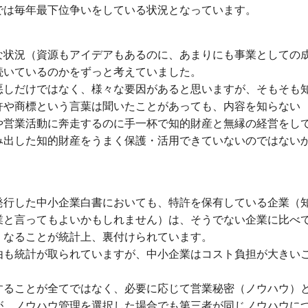
では毎年最下位争いをしている状況となっています。
な状況（資源もアイデアもあるのに、あまりにも事業としての
続いているのかをずっと考えていました。
悪しだけではなく、様々な要因があると思いますが、そもそも
許や商標という言葉は聞いたことがあっても、内容を知らない
や営業活動に奔走するのに手一杯で知的財産と無縁の経営をし
み出した知的財産をうまく保護・活用できていないのではない
発行した中小企業白書においても、特許を保有している企業（
業と言ってもよいかもしれません）は、そうでない企業に比べ
くなることが統計上、裏付けられています。
由も統計が取られていますが、中小企業はコスト負担が大きい
することが全てではなく、必要に応じて営業秘密（ノウハウ）
が、ノウハウ管理を選択した場合でも第三者が同じノウハウに