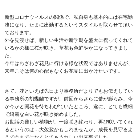
新型コロナウィルスの関係で、私自身も基本的には在宅勤
務になり、たまに出勤するというスタイルを取らせて頂い
ております。
外を見渡せば、新しい生活や新学期を盛大に祝ってくれて
いるかの様に桜が咲き、草花も色鮮やかになってきまし
た。
今年はわざわざ花見に行ける様な状況ではありませんが、
来年こそは何の心配もなくお花見に出かけたいです。
さて、花といえば先日より事務所だよりでもお伝えしてい
る事務所の胡蝶蘭ですが、前回からさらに蕾が膨らみ、今
か今かと開花を待ちわびていたところ、遂に、とても繊細
で綺麗な白い花が咲き始めました。
お世話の難しい植物が、一度咲き終わり、再び咲いてくれ
るというのは…大袈裟かもしれませんが、成長を見守るよ
うで今までになくとてもうれしい出来事でした。