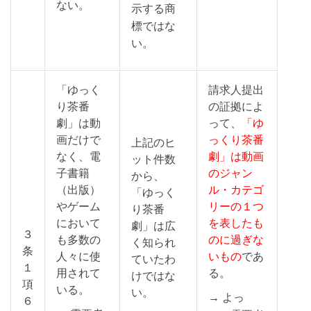
ない。
示する商
標ではな
い。
「ゆっく
請求人提出
り茶番
の証拠によ
劇」は動
って、
「ゆ
画だけで
っくり茶番
上記のヒ
なく、電
劇」は動画
ット件数
子書籍
のジャン
から、
（出版）
ル・カテゴ
「ゆっく
やゲーム
リーの１つ
り茶番
において
を表したも
劇」は広
３
も多数の
のに過ぎな
く知られ
条
人々に使
いもの
であ
ていたわ
１
用されて
る。
けではな
項
いる。
い。
→ よっ
６