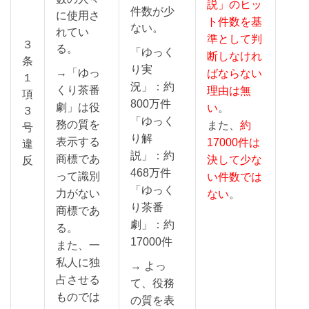
説」のヒッ
件数が少
に使用さ
ト件数を基
ない。
れてい
準として判
３
る。
「ゆっく
断しなけれ
条
り実
→「ゆっ
ばならない
１
況」：約
くり茶番
理由は無
項
800万件
劇」は役
い
。
３
「ゆっく
務の質を
また、
約
号
り解
表示する
17000件は
違
説」：約
商標であ
決して少な
反
468万件
って識別
い件数では
「ゆっく
力がない
ない
。
り茶番
商標であ
劇」：約
る。
17000件
また、一
私人に独
→ よっ
占させる
て、役務
ものでは
の質を表