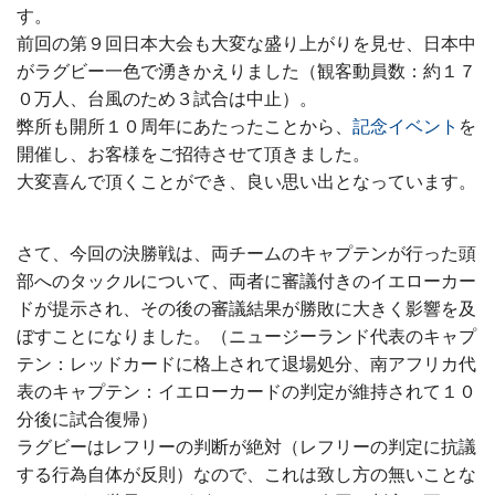
す。
前回の第９回日本大会も大変な盛り上がりを見せ、日本中
がラグビー一色で湧きかえりました（観客動員数：約１７
０万人、台風のため３試合は中止）。
弊所も開所１０周年にあたったことから、
記念イベント
を
開催し、お客様をご招待させて頂きました。
大変喜んで頂くことができ、良い思い出となっています。
さて、今回の決勝戦は、両チームのキャプテンが行った頭
部へのタックルについて、両者に審議付きのイエローカー
ドが提示され、その後の審議結果が勝敗に大きく影響を及
ぼすことになりました。（ニュージーランド代表のキャプ
テン：レッドカードに格上されて退場処分、南アフリカ代
表のキャプテン：イエローカードの判定が維持されて１０
分後に試合復帰）
ラグビーはレフリーの判断が絶対（レフリーの判定に抗議
する行為自体が反則）なので、これは致し方の無いことな