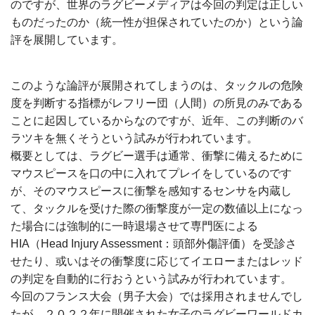
のですが、世界のラグビーメディアは今回の判定は正しい
ものだったのか（統一性が担保されていたのか）という論
評を展開しています。
このような論評が展開されてしまうのは、タックルの危険
度を判断する指標がレフリー団（人間）の所見のみである
ことに起因しているからなのですが、近年、この判断のバ
ラツキを無くそうという試みが行われています。
概要としては、ラグビー選手は通常、衝撃に備えるために
マウスピースを口の中に入れてプレイをしているのです
が、そのマウスピースに衝撃を感知するセンサを内蔵し
て、タックルを受けた際の衝撃度が一定の数値以上になっ
た場合には強制的に一時退場させて専門医による
HIA（Head Injury Assessment：頭部外傷評価）を受診さ
せたり、或いはその衝撃度に応じてイエローまたはレッド
の判定を自動的に行おうという試みが行われています。
今回のフランス大会（男子大会）では採用されませんでし
たが、２０２２年に開催された女子のラグビーワールドカ