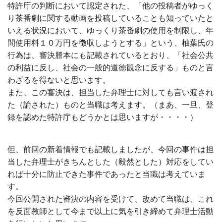
特許庁の判断において認定された、「他の投稿者がゆっく
り茶番劇に関する動画を投稿していることも知っていたと
いえる状況において、ゆっくり茶番劇の使用を制限し、年
間使用料１０万円を徴収しようとする」という、柚葉氏の
行為は、審決謄本にも記載されているとおり、「社会公共
の利益に反し、社会の一般的道徳観念に反する」ものと言
わざるを得ないと思います。
また、この審決は、担当した弁理士に対しても言い渡され
た（諭された）ものと当職は考えます。（まあ、一旦、登
録を認めた特許庁もどうかとは思いますが・・・・）
但、前回の新着情報でも記載しましたが、今回の事件は担
当した弁理士がきちんとした（毅然とした）対応をしてい
れば十分に防止できた事件であったと当職は考えていま
す。
今回公開された審決の内容を受けて、改めて当職は、これ
を反面教師として今まで以上に気を引き締めて弁理士活動