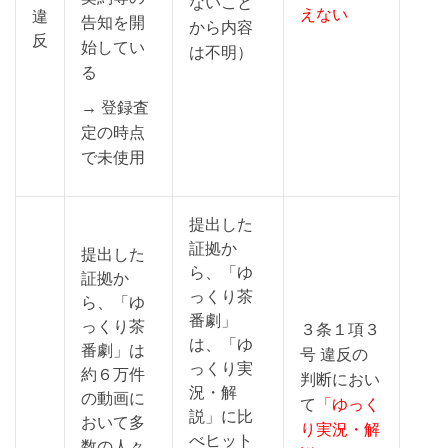
ないこと
えない
違
告知を開
から内容
反
始してい
は不明）
る
→ 登録査
定の時点
で未使用
提出した
証拠か
提出した
ら、「ゆ
証拠か
っくり茶
ら、「ゆ
番劇」
っくり茶
３条１項３
は、「ゆ
番劇」は
号 違反の
っくり実
約６万件
判断におい
況・解
の動画に
て
「ゆっく
説」に比
おいて多
り実況・解
べヒット
数の人々