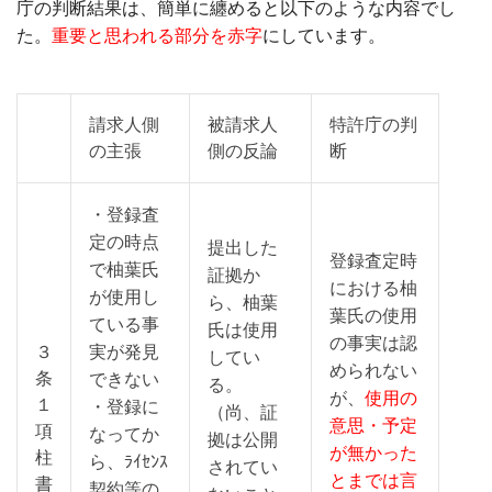
庁の判断結果は、簡単に纏めると以下のような内容でし
た。
重要と思われる部分を赤字
にしています。
請求人側
被請求人
特許庁の判
の主張
側の反論
断
・登録査
定の時点
提出した
登録査定時
で柚葉氏
証拠か
における柚
が使用し
ら、柚葉
葉氏の使用
ている事
氏は使用
の事実は認
３
実が発見
してい
められない
条
できない
る。
が、
使用の
１
・登録に
（尚、証
意思・予定
項
なってか
拠は公開
が無かった
柱
ら、ﾗｲｾﾝｽ
されてい
とまでは言
書
契約等の