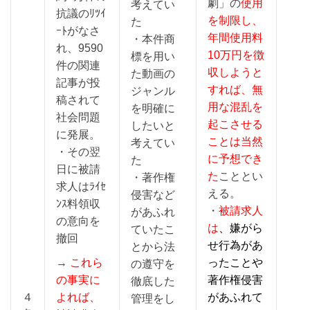
劇」の
使用
考えてい
抗議のﾘﾂｲ
を制限し、
た
ｰﾄがなさ
年間使用料
・本件商
れ、9590
10万円を徴
標を用い
件の関連
収しようと
た動画の
記事が投
すれば、無
ジャンル
稿されて
用な混乱を
を明確に
社会問題
起こさせる
したいと
に発展。
ことは当然
考えてい
・その翌
に予想でき
た
日に被請
た
こととい
・著作権
求人はﾗｲｾ
える。
侵害など
ﾝｽ料領収
・
被請求人
があふれ
の意向を
は
、嫌がら
ていたこ
撤回
せ行為があ
とから法
→
これら
ったことや
の遵守を
の事実に
著作権侵害
徹底した
４
よれば、
があふれて
管理をし