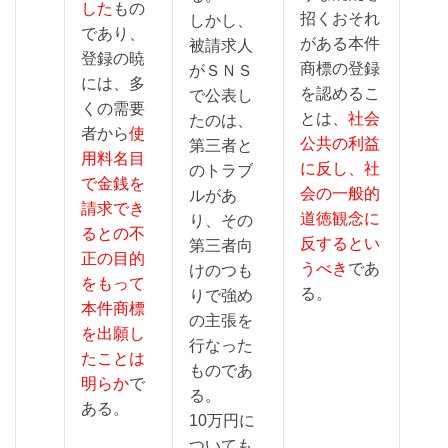
した
もの
招くおそれ
しかし、
であり、
がある本件
被請求人
登録の暁
商標の登録
がＳＮＳ
には、多
を認めるこ
で公表し
くの需要
とは、
社会
たのは、
者から
使
公共の利益
第三者と
用料名目
に反し、社
のトラブ
で金銭を
会の一般的
ルがあ
請求でき
道徳観念に
り、その
るとの不
反するとい
第三者向
正の目的
うべき
であ
けのつも
をもって
る。
りで強め
本件商標
の主張を
を出願し
行なった
たことは
ものであ
明らか
で
る。
ある。
10万円に
ついても