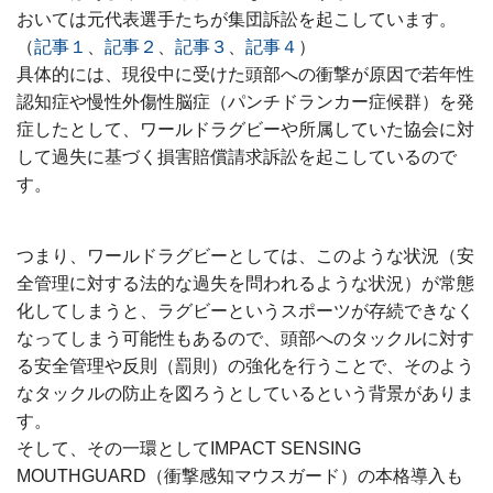
おいては元代表選手たちが集団訴訟を起こしています。
（
記事１
、
記事２
、
記事３
、
記事４
）
具体的には、現役中に受けた頭部への衝撃が原因で若年性
認知症や慢性外傷性脳症（パンチドランカー症候群）を発
症したとして、ワールドラグビーや所属していた協会に対
して過失に基づく損害賠償請求訴訟を起こしているので
す。
つまり、ワールドラグビーとしては、このような状況（安
全管理に対する法的な過失を問われるような状況）が常態
化してしまうと、ラグビーというスポーツが存続できなく
なってしまう可能性もあるので、頭部へのタックルに対す
る安全管理や反則（罰則）の強化を行うことで、そのよう
なタックルの防止を図ろうとしているという背景がありま
す。
そして、その一環としてIMPACT SENSING
MOUTHGUARD（衝撃感知マウスガード）の本格導入も