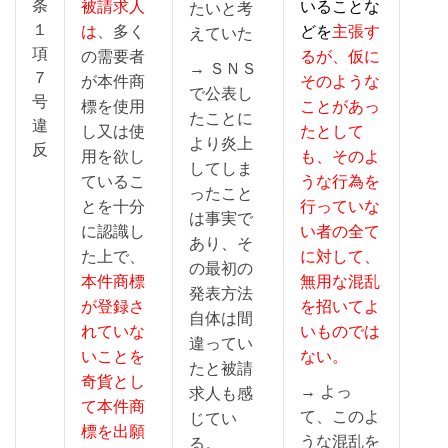
条
被請求人
いることな
たいと考
１
は
、多く
どを
主張す
えていた
項
の需要者
るが、仮に
→ ＳＮＳ
７
が本件商
そのような
で公表し
号
標を使用
ことがあっ
たことに
違
し又は使
たとして
より炎上
反
用を欲し
も、そのよ
してしま
ているこ
うな行為を
ったこと
とを十分
行っていな
は事実で
に認識し
い
者の全て
あり、そ
た上で、
に対して、
の最初の
本件商標
無用な混乱
発表方法
が登録さ
を招いてよ
自体は間
れていな
いものでは
違ってい
いことを
ない。
たと被請
奇貨とし
→ よっ
求人も感
て本件商
て、このよ
じてい
標を出願
うな混乱を
る。