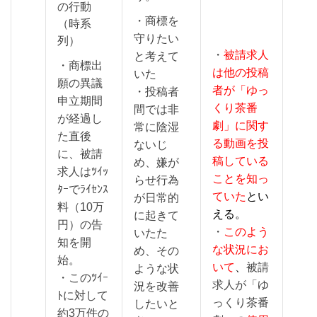
の行動
・商標を
（時系
守りたい
列）
・
被請求人
と考えて
・商標出
は他の投稿
いた
願の異議
者が「ゆっ
・投稿者
申立期間
くり茶番
間では非
が経過し
劇」に関す
常に陰湿
た直後
る動画を投
ないじ
に、被請
稿している
め、嫌が
求人はﾂｲｯ
ことを知っ
らせ行為
ﾀｰでﾗｲｾﾝｽ
ていた
とい
が日常的
料（10万
える
。
に起きて
円）の告
・
このよう
いたた
知を開
な状況にお
め、その
始。
いて
、
被請
ような状
・このﾂｲｰ
求人が「ゆ
況を改善
ﾄに対して
っくり茶番
したいと
約3万件の