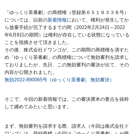
「ゆっくり茶番劇」の商標権（登録第６５１８３３８号）
については、以前の
新着情報
において、権利が発生してか
ら放棄手続が完了するまでの間（2022年2月24日～2022
年6月8日の期間）は権利が存在している状態になっている
ことを指摘させて頂きました。
その後、株式会社ドワンゴが、この期間の商標権を潰すた
め「ゆっくり茶番劇」の商標権について無効審判を請求し
ておりましたが、先日、この無効審判の審決が出て、その
内容が公開されました。
無効2022-890065号（ゆっくり茶番劇、無効審決）
そこで、今回の新着情報では、この審決謄本の要点を抜粋
して纏めてみたいと思います。
まず、無効審判を請求する際、請求人（今回は株式会社ド
ワンゴ）は、登録商標（今回は「ゆっくり茶番劇」）が商