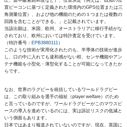
圧、血中酸素飽和度など）、位置決定（例えば、既知の位
置ビーコンに基づく定義された環境内のGPS位置または三
角測量位置）、および他の機能のための１つまたは複数の
回路を含むことができる。」と記載されています。
当該出願は、米国、欧州、オーストラリアに移行手続がな
されており、欧州においては特許査定を受けています。
（特許番号：
EPB3880111
）
このような技術が実用化されたのも、半導体の技術が進歩
し、口の中に入れても違和感がない程、センサ機能やアン
テナ機能を小型化・薄型化することが可能になってきたか
らです。
なお、世界のラグビーを統括しているワールドラグビー
は、この取り組みを選手の福祉（player welfare）のため
と言っているのですが、ワールドラグビーがこのマウスピ
ースの導入を進めているのには、実は訴訟リスクの低減と
いう側面もあります。
日本ではあまり報道されていないのですが、現在、英国に