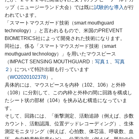
ップ（ニュージーランド大会）では既に
試験的な導入
が行
われています。
「スマートマウスガード技術（smart mouthguard
technology）」と言われるもので、米国のPREVENT
BIOMETRICS社によって開発された技術になります。
同社は、係る「スマートマウスガード技術（smart
mouthguard technology）」を用いたマウスピース
（IMPACT SENSING MOUTHGUARD：
写真１
、
写真
２
）について特許出願も行っています
（
WO2020102378
）。
具体的には、マウスピースを内枠（102、106）と外枠
（108）に分割して、この内枠と外枠の間に回路を構成し
たシート状の部材（104）を挟み込む構造になっていま
す。
そして、回路には、「衝撃測定、活動追跡（例えば、歩数
カウント、活動認識、位置デッドレコーディング）、生体
測定モニタリング（例えば、心拍数、体芯温、呼吸数、血