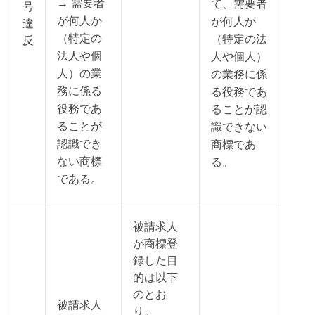
→ 需要者
て、需要者
号
が何人か
が何人か
違
（特定の
（特定の法
反
法人や個
人や個人）
人）の業
の業務に係
務に係る
る役務であ
役務であ
ることが認
ることが
識できない
認識でき
商標であ
ない商標
る。
である。
被請求人
が商標登
録した目
的は以下
のとお
被請求人
り。