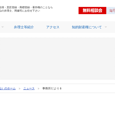
取得・意匠登録・商標登録・著作権のことなら
山の弁理士、岡健司にお任せ下さい
弁理士等紹介
アクセス
知的財産権について
知的財産権を取得するメリ
山）のホーム
ニュース
事務所だより🌷